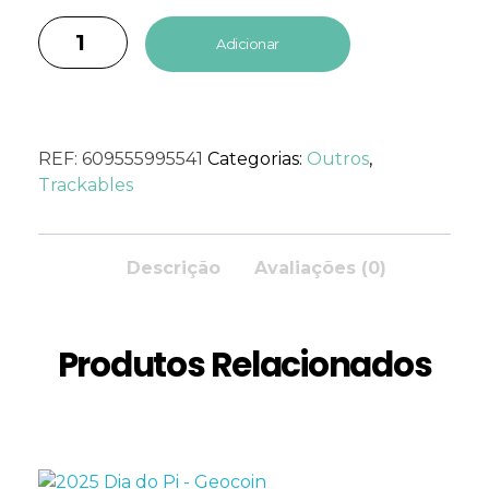
Adicionar
REF:
609555995541
Categorias:
Outros
,
Trackables
Descrição
Avaliações (0)
Produtos Relacionados