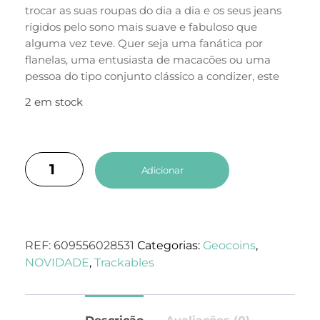
trocar as suas roupas do dia a dia e os seus jeans
rígidos pelo sono mais suave e fabuloso que
alguma vez teve. Quer seja uma fanática por
flanelas, uma entusiasta de macacões ou uma
pessoa do tipo conjunto clássico a condizer, este
é o seu momento para brilhar — ou para
2 em stock
dormitar!
Adicionar
REF:
609556028531
Categorias:
Geocoins
,
NOVIDADE
,
Trackables