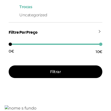
Trocas
Uncategorized
Filtre Por Preço
0€
10€
Preço:
—
Filtrar