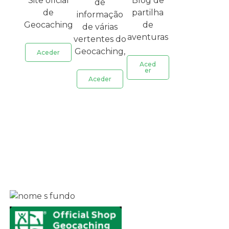
Site oficial
Blog de
de
de
partilha
informação
Geocaching
de
de várias
aventuras
vertentes do
Geocaching,
Aceder
Aced
er
Aceder