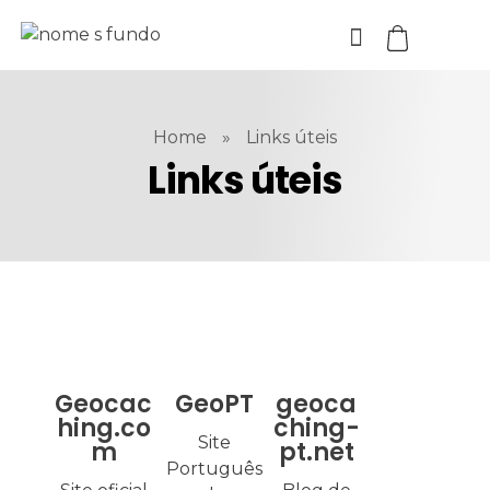
Home
»
Links úteis
Links úteis
Geocac
GeoPT
geoca
hing.co
ching-
Site
m
pt.net
Português