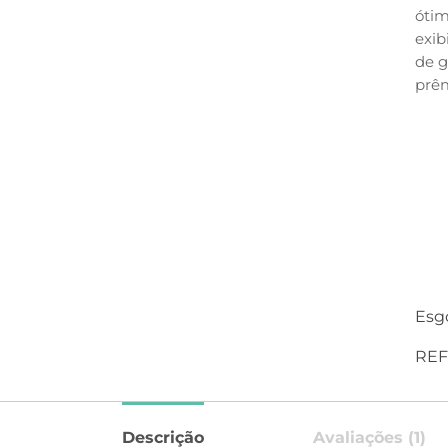
ótim
exib
de g
prê
Esg
REF
Descrição
Avaliações (1)