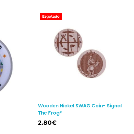
Esgotado
Wooden Nickel SWAG Coin- Signal
The Frog®
Ler Mais
2.80
€