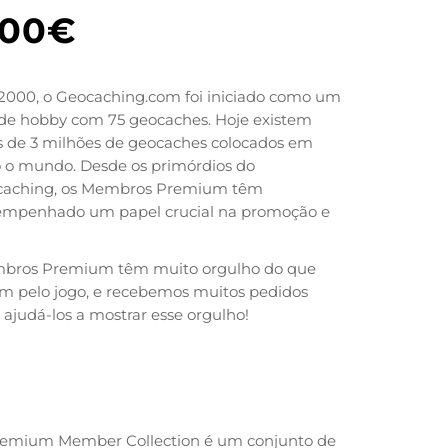
.00
€
000, o Geocaching.com foi iniciado como um
 de hobby com 75 geocaches. Hoje existem
 de 3 milhões de geocaches colocados em
 o mundo. Desde os primórdios do
caching, os Membros Premium têm
empenhado um papel crucial na promoção e
o aos esforços do Geocaching e do
aching HQ para crescer, inovar e adaptar
bros Premium têm muito orgulho do que
 jogo incrível.
m pelo jogo, e recebemos muitos pedidos
 ajudá-los a mostrar esse orgulho!
remium Member Collection é um conjunto de