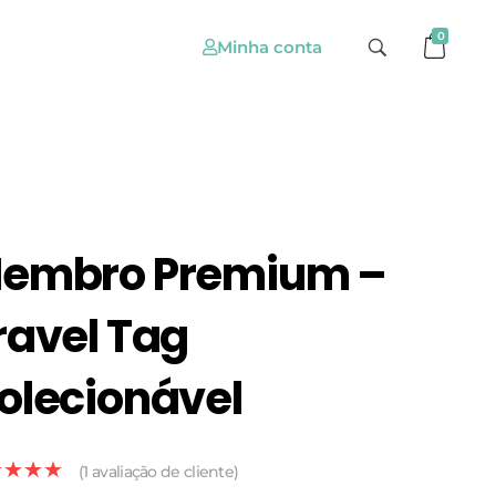
0
Minha conta
embro Premium –
ravel Tag
olecionável
(
1
avaliação de cliente)