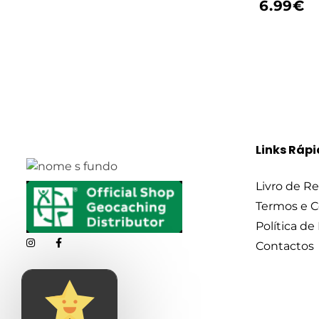
6.99
€
Links Ráp
Livro de R
Termos e 
Política de
Contactos