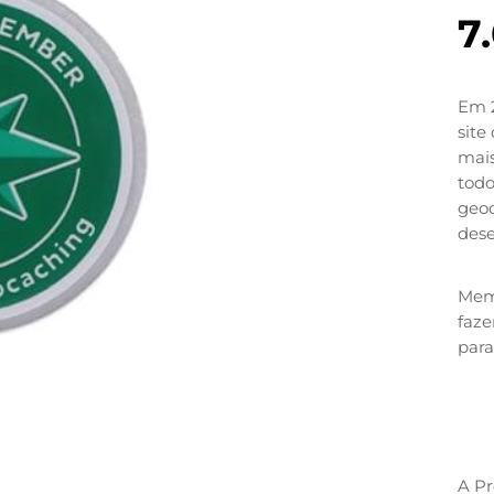
7
Em 2
site
mais
todo
geo
des
apoi
Geoc
Mem
este
faze
para
A P