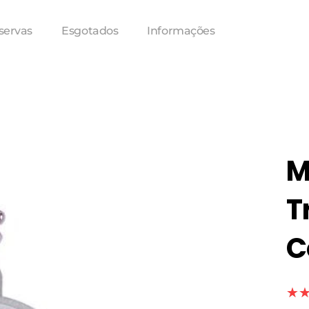
servas
Esgotados
Informações
M
T
C