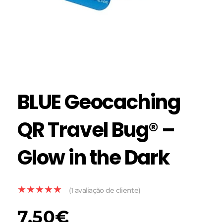
BLUE Geocaching
QR Travel Bug® –
Glow in the Dark
(
1
avaliação de cliente)
7.50
€