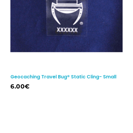
Geocaching Travel Bug®️ Static Cling- Small
6.00
€