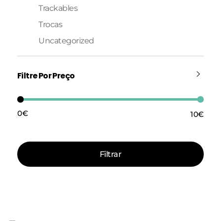
Trackables
Trocas
Uncategorized
Filtre Por Preço
0€
10€
Preço:
—
Filtrar