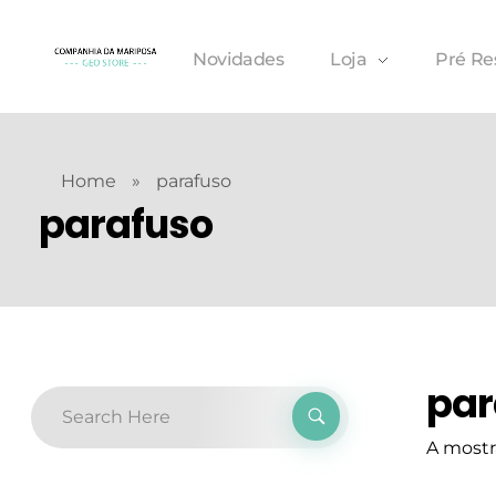
Novidades
Loja
Pré Re
Home
»
parafuso
parafuso
par
A mostr