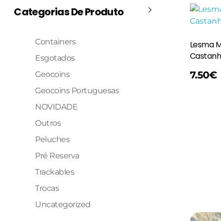
Categorias De Produto
Containers
Lesma M
Castan
Esgotados
Adicionar
7.50
€
Geocoins
Geocoins Portuguesas
NOVIDADE
Outros
Peluches
Pré Reserva
Trackables
Trocas
Uncategorized