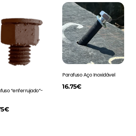
Parafuso Aço Inoxidável
Adicionar
16.75
€
fuso “enferrujado”-
75
€