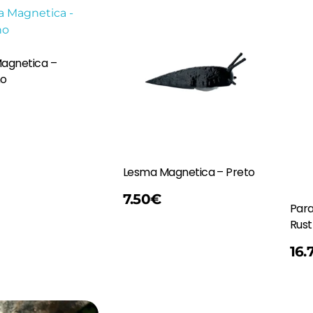
agnetica –
ho
Lesma Magnetica – Preto
Adicionar
7.50
€
Para
Rust
Adicionar
16.