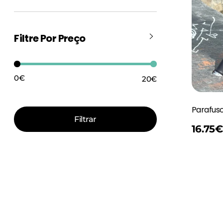
Filtre Por Preço
0€
20€
Preço:
—
Parafus
Filtrar
Adicionar
16.75
€