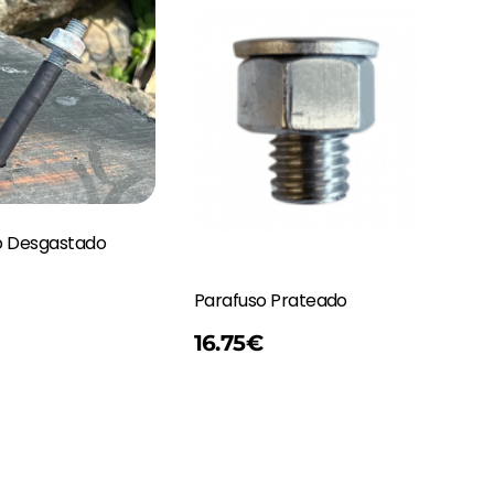
o Desgastado
Parafuso Prateado
Adicionar
16.75
€