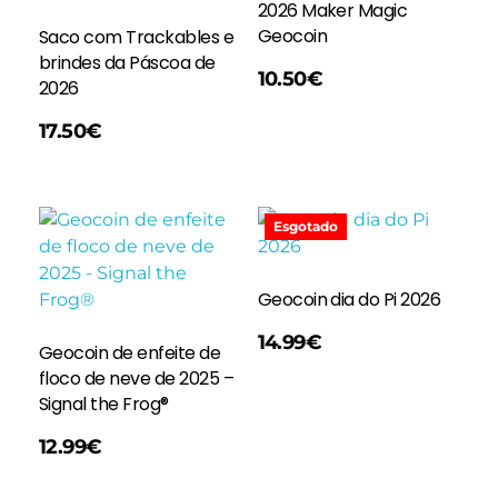
2026 Maker Magic
Geocoin
Saco com Trackables e
brindes da Páscoa de
Adicionar
10.50
€
2026
17.50
€
Esgotado
Geocoin dia do Pi 2026
Ler Mais
14.99
€
Geocoin de enfeite de
floco de neve de 2025 –
Signal the Frog®
12.99
€