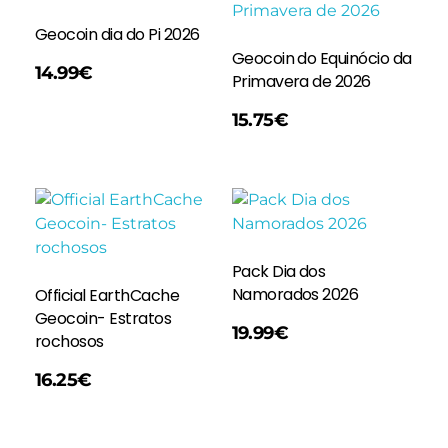
Geocoin dia do Pi 2026
Geocoin do Equinócio da
14.99
€
Primavera de 2026
Ler Mais
15.75
€
Pack Dia dos
Namorados 2026
Official EarthCache
Geocoin- Estratos
Adicionar
19.99
€
rochosos
16.25
€